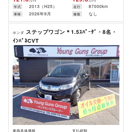
2013（H25）
87000km
年式
走行
2026年9月
なし
車検
修復
ステップワゴン＊1.5ｽﾊﾟｰﾀﾞ・8名・
ホンダ
ｲﾝﾊﾟﾈCVT
車両本体価格
支払総額