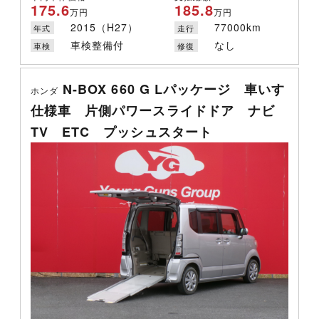
175.6
185.8
万円
万円
2015（H27）
77000km
年式
走行
車検整備付
なし
車検
修復
N-BOX 660 G Lパッケージ 車いす
ホンダ
仕様車 片側パワースライドドア ナビ
TV ETC プッシュスタート