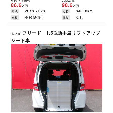
86.6
98.6
万円
万円
2016（H28）
64000km
年式
走行
車検整備付
なし
車検
修復
フリード 1.5G助手席リフトアップ
ホンダ
シート車