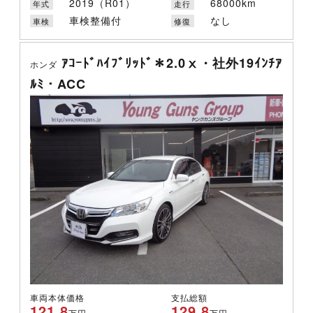
2019（R01）
68000km
年式
走行
車検整備付
なし
車検
修復
ｱｺｰﾄﾞﾊｲﾌﾞﾘｯﾄﾞ＊2.0ⅹ・社外19ｲﾝﾁｱ
ホンダ
ﾙﾐ・ACC
車両本体価格
支払総額
121.8
129.8
万円
万円