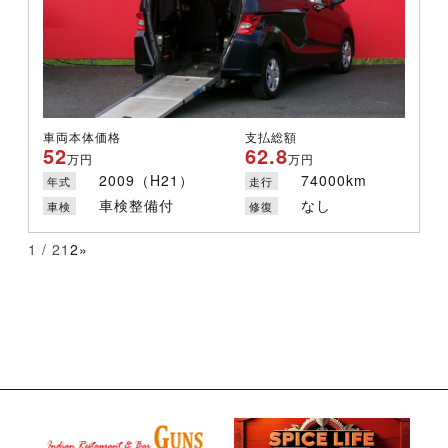
車両本体価格
支払総額
52
62.8
万円
万円
2009（H21）
74000km
年式
走行
車検整備付
なし
車検
修復
1 / 2
1
2
»