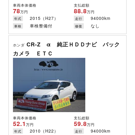
車両本体価格
支払総額
78
88.8
万円
万円
2015（H27）
94000km
年式
走行
車検整備付
なし
車検
修復
CR-Z α 純正ＨＤＤナビ バック
ホンダ
カメラ ＥＴＣ
車両本体価格
支払総額
52.1
59.8
万円
万円
2010（H22）
94000km
年式
走行