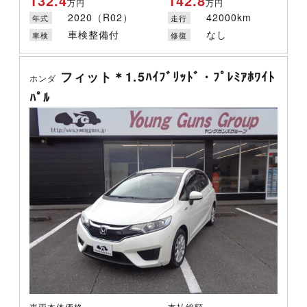
132.4
142.8
万円
万円
2020（R02）
42000km
年式
走行
車検整備付
なし
車検
修復
フィット＊1.5ﾊｲﾌﾞﾘｯﾄﾞ・ﾌﾟﾚﾐｱﾎﾜｲﾄ
ホンダ
ﾊﾟﾙ
車両本体価格
支払総額