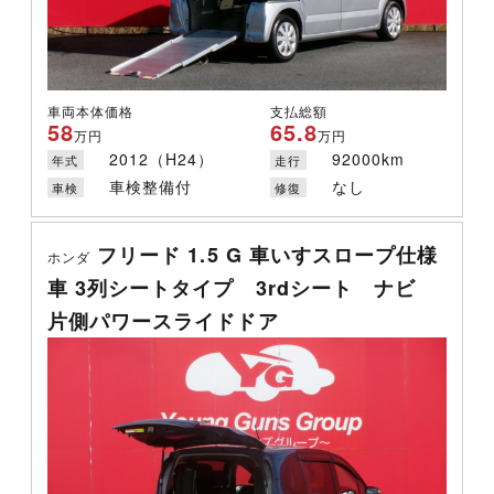
車両本体価格
支払総額
58
65.8
万円
万円
2012（H24）
92000km
年式
走行
車検整備付
なし
車検
修復
フリード 1.5 G 車いすスロープ仕様
ホンダ
車 3列シートタイプ 3rdシート ナビ
片側パワースライドドア