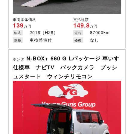
車両本体価格
支払総額
139
149.8
万円
万円
2016（H28）
87000km
年式
走行
車検整備付
なし
車検
修復
N-BOX+ 660 G Lパッケージ 車いす
ホンダ
仕様車 ナビTV バックカメラ プッシ
ュスタート ウィンチリモコン