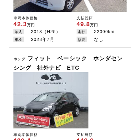
車両本体価格
支払総額
42.3
49.8
万円
万円
2013（H25）
22000km
年式
走行
2028年7月
なし
車検
修復
フィット ベーシック ホンダセン
ホンダ
シング 社外ナビ ETC
車両本体価格
支払総額