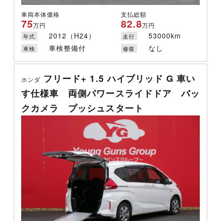
車両本体価格
支払総額
75
82.8
万円
万円
2012（H24）
53000km
年式
走行
車検整備付
なし
車検
修復
フリード+ 1.5 ハイブリッド G 車い
ホンダ
す仕様車 両側パワースライドドア バッ
クカメラ プッシュスタート