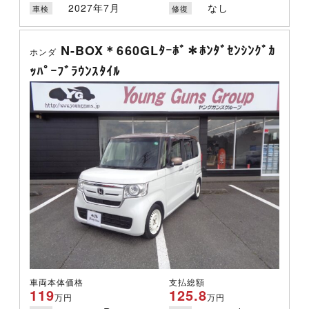
2027年7月
なし
車検
修復
N-BOX＊660GLﾀｰﾎﾞ＊ﾎﾝﾀﾞｾﾝｼﾝｸﾞｶ
ホンダ
ｯﾊﾟｰﾌﾞﾗｳﾝｽﾀｲﾙ
車両本体価格
支払総額
119
125.8
万円
万円