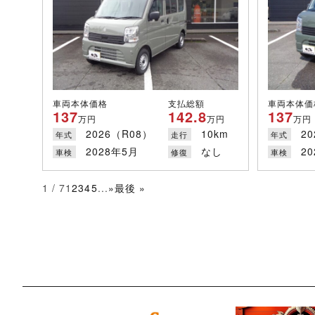
車両本体価格
支払総額
車両本体価
137
142.8
137
万円
万円
万円
2026（R08）
10km
2
年式
走行
年式
2028年5月
なし
2
車検
修復
車検
1 / 7
1
2
3
4
5
...
»
最後 »