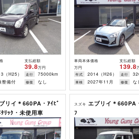
格
支払総額
車両本体価格
支払総額
39.8
139.8
円
万円
万円
13（H25）
75000km
2014（H26）
32
走行
年式
走行
検整備付
なし
2027年11月
な
修復
車検
修復
ブリイ＊660PA・ｱｲﾋﾞ
エブリイ＊660PA・
スズキ
ﾝﾒﾀﾘｯｸ・未使用車
ﾌ