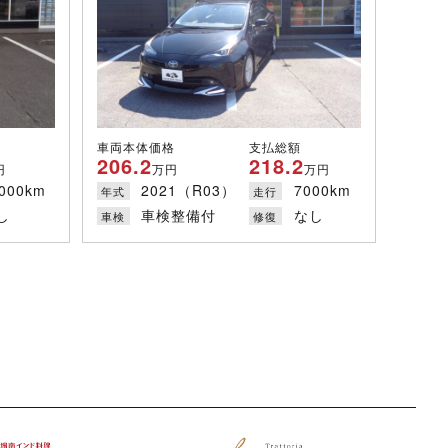
車両本体価格
支払総額
206.2
218.2
円
万円
万円
000km
2021（R03）
7000km
年式
走行
し
車検整備付
なし
車検
修復