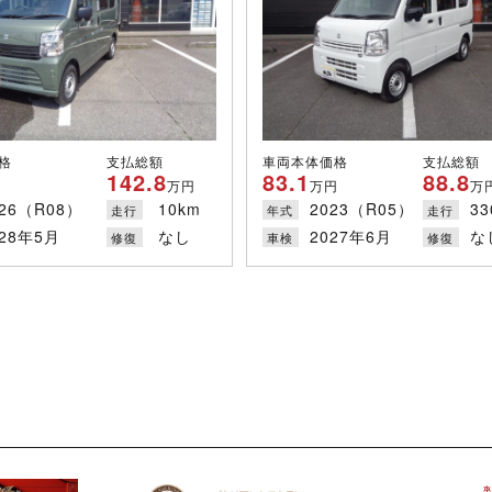
格
支払総額
車両本体価格
支払総額
142.8
83.1
88.8
万円
万円
万
026（R08）
10km
2023（R05）
33
走行
年式
走行
028年5月
なし
2027年6月
な
修復
車検
修復