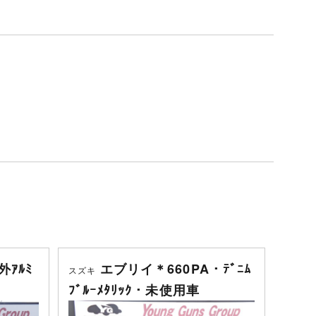
外ｱﾙﾐ
エブリイ＊660PA・ﾃﾞﾆﾑ
スズキ
ﾌﾞﾙｰﾒﾀﾘｯｸ・未使用車