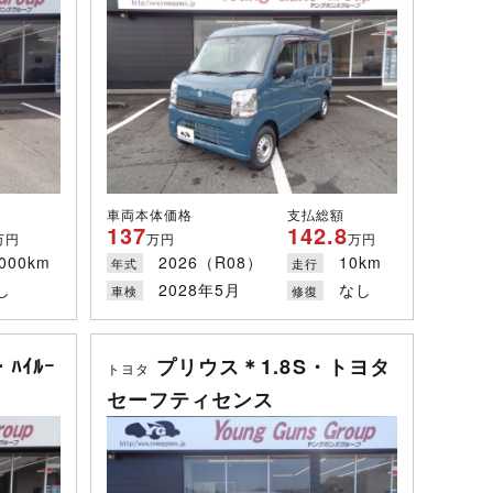
車両本体価格
支払総額
137
142.8
万円
万円
万円
000km
2026（R08）
10km
年式
走行
し
2028年5月
なし
車検
修復
ﾊｲﾙｰ
プリウス＊1.8S・トヨタ
トヨタ
セーフティセンス