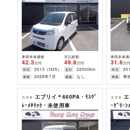
車両本体価格
支払総額
車両本体価
42.3
49.8
31.6
万円
万円
万
2013（H25）
22000km
20
年式
走行
年式
2028年7月
なし
車
車検
修復
車検
エブリイ＊660PA・ﾓｽｸﾞ
エ
スズキ
スズキ
ﾚｰﾒﾀﾘｯｸ・未使用車
ｰｸﾞﾘｰ