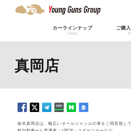
カーラインナップ
ご購
lineup
f
真岡店
栃木真岡店は、幅広いオールジャンルの車をご用意致し
軽自動車から普通車・1BOX・スポーツカーなど、