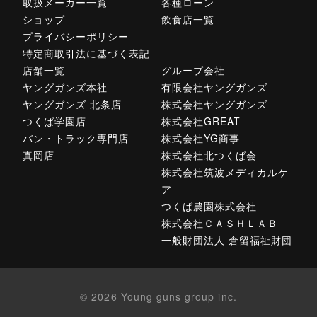
取扱メーカー一覧
各種ローン
ショップ
飲食店一覧
プライバシーポリシー
特定商取引法に基づく表記
店舗一覧
グループ会社
ヤングガンズ本社
有限会社ヤングガンズ
ヤングガンズ 北条店
株式会社ヤングガンズ
つくば学園店
株式会社GREAT
バン・トラック専門店
株式会社YG商事
真岡店
株式会社北つくば会
株式会社筑波メディカルケ
ア
つくば農園株式会社
株式会社ＣＡＳＨＬＡＢ
一般財団法人 倉留福祉財団
© 2026 Young guns group inc.