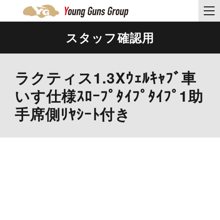
スタッフ確認用
ラクティス1.3Xｳｪﾙｷｬﾌﾞ車
いす仕様ｽﾛｰﾌﾟﾀｲﾌﾟﾀｲﾌﾟ1助
手席側ﾘﾔｼｰﾄ付き