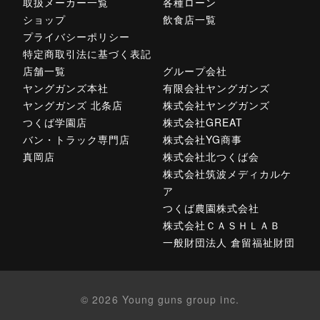
取扱メーカー一覧
各種ローン
ショップ
飲食店一覧
プライバシーポリシー
特定商取引法に基づく表記
店舗一覧
グループ会社
ヤングガンズ本社
有限会社ヤングガンズ
ヤングガンズ 北条店
株式会社ヤングガンズ
つくば学園店
株式会社GREAT
バン・トラック専門店
株式会社YG商事
真岡店
株式会社北つくば会
株式会社筑波メディカルケ
ア
つくば農園株式会社
株式会社ＣＡＳＨＬＡＢ
一般財団法人 倉留福祉財団
© 2026 Young guns group inc.