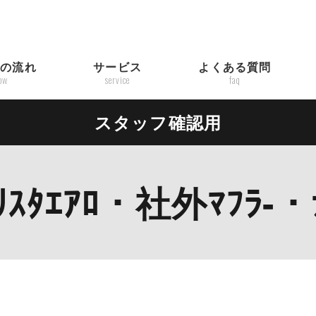
入の流れ
サービス
よくある質問
low
service
faq
スタッフ確認用
ﾘｽﾀｴｱﾛ・社外ﾏﾌﾗ-・