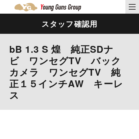
スタッフ確認用
bB 1.3 S 煌 純正SDナ
ビ ワンセグTV バック
カメラ ワンセグTV 純
正１５インチAW キーレ
ス