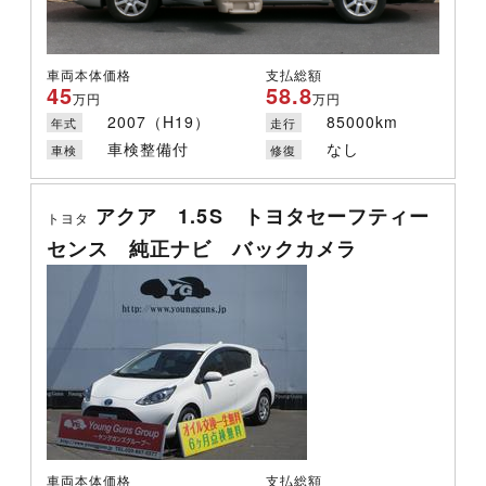
車両本体価格
支払総額
45
58.8
万円
万円
2007（H19）
85000km
年式
走行
車検整備付
なし
車検
修復
アクア 1.5S トヨタセーフティー
トヨタ
センス 純正ナビ バックカメラ
車両本体価格
支払総額