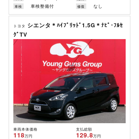
車検整備付
なし
車検
修復
シエンタ＊ﾊｲﾌﾞﾘｯﾄﾞ1.5G＊ﾅﾋﾞ･ﾌﾙｾ
トヨタ
ｸﾞTV
車両本体価格
支払総額
118
129.8
万円
万円