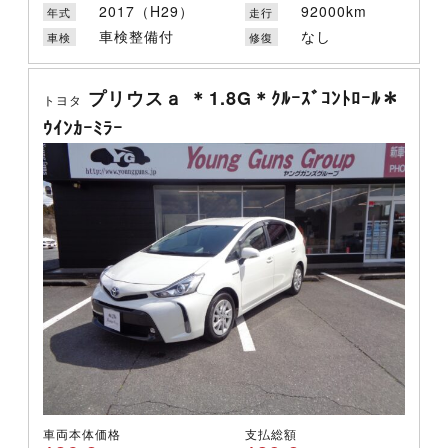
2017（H29）
92000km
年式
走行
車検整備付
なし
車検
修復
プリウスａ ＊1.8G＊ｸﾙｰｽﾞｺﾝﾄﾛｰﾙ＊
トヨタ
ｳｲﾝｶｰﾐﾗｰ
車両本体価格
支払総額