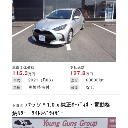
車両本体価格
支払総額
115.3
127.8
万円
万円
2021（R03）
60000km
年式
走行
車検整備付
なし
車検
修復
パッソ＊1.0ｘ純正ｵｰﾃﾞｨｵ・電動格
トヨタ
納ﾐﾗｰ・ﾗｲﾄﾚﾍﾞﾗｲｻﾞｰ