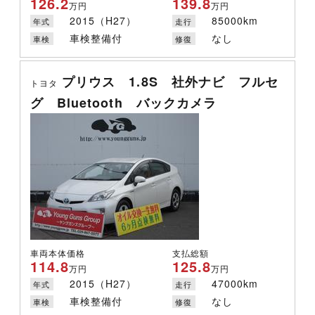
126.2
139.8
万円
万円
2015（H27）
85000km
年式
走行
車検整備付
なし
車検
修復
プリウス 1.8S 社外ナビ フルセ
トヨタ
グ Bluetooth バックカメラ
車両本体価格
支払総額
114.8
125.8
万円
万円
2015（H27）
47000km
年式
走行
車検整備付
なし
車検
修復