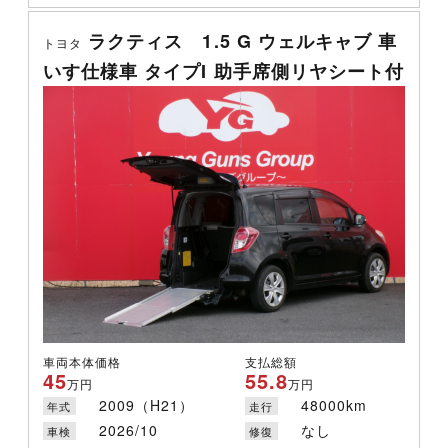
ラクティス 1.5 G ウェルキャブ 車
トヨタ
いす仕様車 タイプI 助手席側リヤシート付
車両本体価格
支払総額
45
55.8
万円
万円
2009（H21）
48000km
年式
走行
2026/10
なし
車検
修復