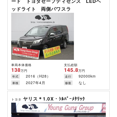
ード トヨタセーフティセンス LEDヘ
ッドライト 両側パワスラ
車両本体価格
支払総額
138
145.8
万円
万円
2016（H28）
92000km
年式
走行
2027年4月
なし
車検
修復
ヤリス＊1.0X・ｼﾙﾊﾞｰﾒﾀﾘｯｸ
トヨタ