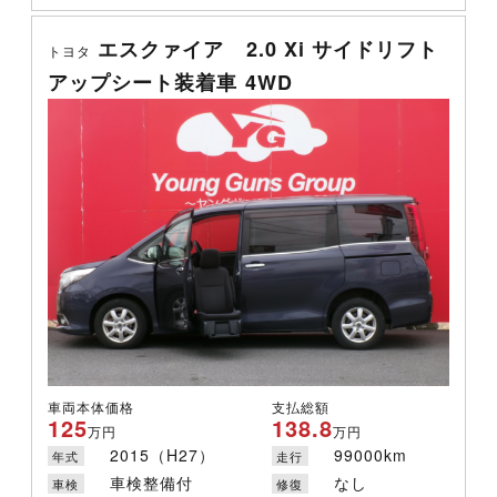
エスクァイア 2.0 Xi サイドリフト
トヨタ
アップシート装着車 4WD
車両本体価格
支払総額
125
138.8
万円
万円
2015（H27）
99000km
年式
走行
車検整備付
なし
車検
修復