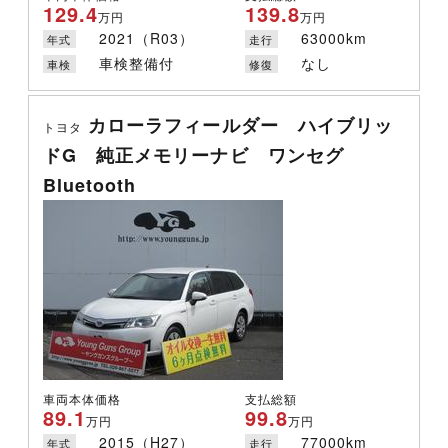
129.4
139.8
万円
万円
2021（R03）
63000km
年式
走行
車検整備付
なし
車検
修復
カローラフィールダー ハイブリッ
トヨタ
ドG 純正メモリーナビ ワンセグ
Bluetooth
車両本体価格
支払総額
89.1
99.8
万円
万円
2015（H27）
77000km
年式
走行