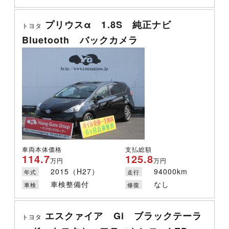
プリウスα 1.8S 純正ナビ
トヨタ
Bluetooth バックカメラ
車両本体価格
支払総額
114.7
125.8
万円
万円
2015（H27）
94000km
年式
走行
車検整備付
なし
車検
修復
エスクァイア Gi ブラックテーラ
トヨタ