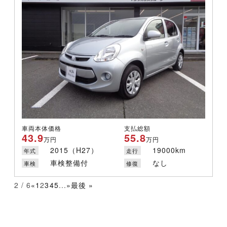
車両本体価格
支払総額
43.9
55.8
万円
万円
2015（H27）
19000km
年式
走行
車検整備付
なし
車検
修復
2 / 6
«
1
2
3
4
5
...
»
最後 »